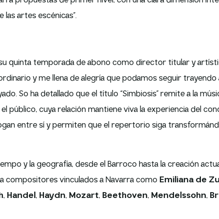
rra propuestas de primer nivel, con una clara dimensión inter
 las artes escénicas”.
su quinta temporada de abono como director titular y artíst
ordinario y me llena de alegría que podamos seguir trayendo
do. So ha detallado que el título “Simbiosis” remite a la mú
el público, cuya relación mantiene viva la experiencia del co
logan entre sí y permiten que el repertorio siga transformánd
mpo y la geografía, desde el Barroco hasta la creación actual
 a compositores vinculados a Navarra como
Emiliana de Z
h
,
Handel
,
Haydn
,
Mozart
,
Beethoven
,
Mendelssohn
,
B