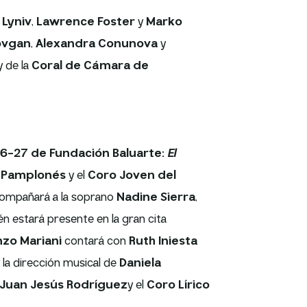
Lyniv
,
Lawrence Foster
y
Marko
ovgan
,
Alexandra Conunova
y
 de la
Coral de Cámara de
6-27 de Fundación Baluarte:
El
 Pamplonés
y el
Coro Joven del
acompañará a la soprano
Nadine Sierra
,
n estará presente en la gran cita
zo Mariani
contará con
Ruth Iniesta
 la dirección musical de
Daniela
Juan Jesús Rodríguez
y el
Coro Lírico