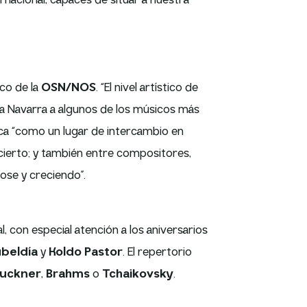
nacional, capaces de situar a nuestra
ico de la
OSN/NOS
. “El nivel artístico de
 a Navarra a algunos de los músicos más
sica “como un lugar de intercambio en
ncierto; y también entre compositores,
ose y creciendo”.
, con especial atención a los aniversarios
ubeldía
y
Koldo Pastor
. El repertorio
ruckner
,
Brahms
o
Tchaikovsky
.