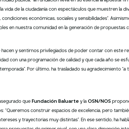
idad pública, “la Fundación lleva en su esencia la apuesta firm
 la vida de la ciudadanía con espectáculos que muestren la d
, condiciones económicas, sociales y sensibilidades”. Asimismo
les en nuestra comunidad en la generación de propuestas cult
hacen y sentirnos privilegiados de poder contar con este rec
nidad con una programación de calidad y que cada año se esf
a temporada”. Por último, ha trasladado su agradecimiento “a 
asegurado que
Fundación Baluarte
y la
OSN/NOS
propone
rsos: “Queremos construir espacios de excelencia, pero tambié
reses y trayectorias muy distintas”. En ese sentido, ha hablad