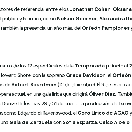
ctores de referencia, entre ellos
Jonathan Cohen
,
Oksana 
el público y la crítica, como
Nelson Goerner
,
Alexandra D
 también la presencia, un año más, del
Orfeón Pamplonés
y
uatro de los 12 espectáculos de la
Temporada principal 2
 Howard Shore, con la soprano
Grace Davidson
, el
Orfeón
ión de
Robert Boardman
(12 de diciembre). El 9 de enero 
pera actual, en una gala lírica que dirigirá
Óliver Díaz.
Tambié
e Donizetti, los días 29 y 31 de enero. La producción de
Loren
a
como Edgardo di Ravenswood, el
Coro Lírico de AGAO
y
n una
Gala de Zarzuela
con
Sofía Esparza
,
Celso Albelo
,