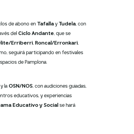
iclos de abono en
Tafalla
y
Tudela
, con
ravés del
Ciclo Andante
, que se
lite/Erriberri
,
Roncal/Erronkari
,
smo, seguirá participando en festivales
espacios de Pamplona.
y la
OSN/NOS
, con audiciones guiadas,
entros educativos, y experiencias
ama Educativo y Social
se hará